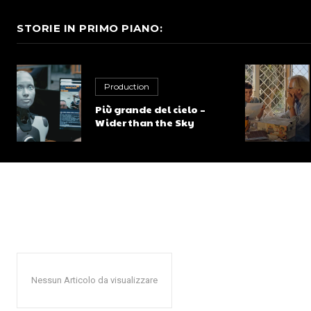
STORIE IN PRIMO PIANO:
Production
Più grande del cielo –
Wider than the Sky
Nessun Articolo da visualizzare