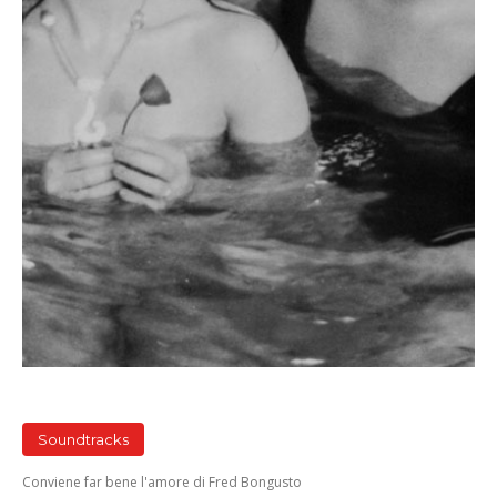
Soundtracks
Conviene far bene l'amore di Fred Bongusto